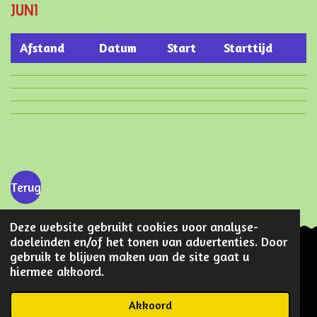
JUNI
Afstand
Datum
Start
Starttijd
Terug
Deze website gebruikt cookies voor analyse-
doeleinden en/of het tonen van advertenties. Door
gebruik te blijven maken van de site gaat u
hiermee akkoord.
F
I
a
n
© 2018
Wandelsporthaarle
Akkoord
c
s